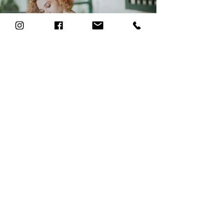
Andrés Montoya / Dresmon
(+57)
313 659 9284
Medellín, Colombi
a
LINK: PRIVACIDAD DEL USUARIO
*Esta página no está diseñada para los
usuarios de la unión europea y por tanto no
cumple con los requisitos del RGPD.